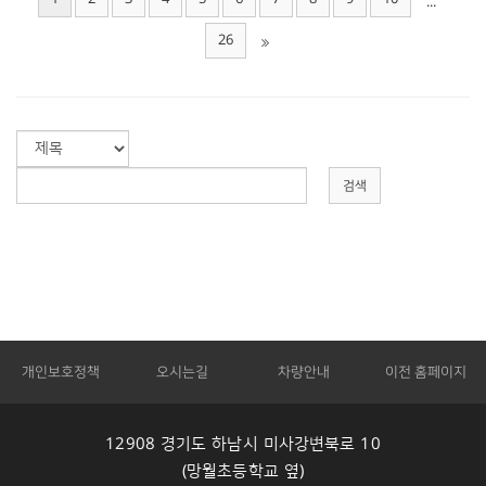
...
26
검색
개인보호정책
오시는길
차량안내
이전 홈페이지
12908 경기도 하남시 미사강변북로 10
(망월초등학교 옆)