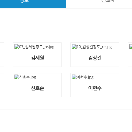
장로
선교사
예수와 나
찬양 영상
김세원
김상길
신호순
이현수