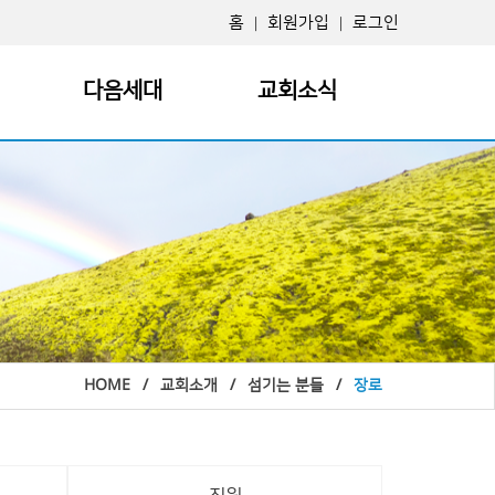
홈
회원가입
로그인
|
|
다음세대
교회소식
교육기획원
교회 소식
요셉총무사역원
담임목사 칼럼
글로벌 선교 예배부
새가족 소개
영아 1,2부
경조사 소식
유치 1,2부
선교지 소식
L기도회
아동부
혜림교회 50년사
HOME
/
교회소개
/
섬기는 분들
/
장로
청소년부
자유게시판
청년부
언론이 본 혜림교회
세미나
영어예배부
e-book