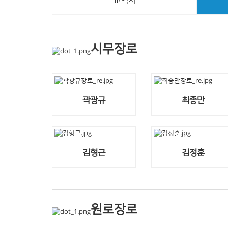
교역자
시무장로
곽광규
최종만
김형근
김정훈
원로장로