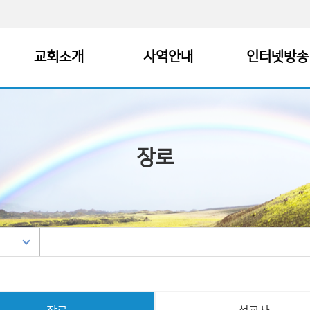
교회소개
사역안내
인터넷방송
교회안내
새가족 등록 안내
인터넷 생방송
담임목사
새가족 성경공부
오늘의 날주
장로
원로목사 소개
100일간의 프로포즈
주일예배
섬기는 분들
밀당·브릿지
수요예배
예배시간
소망한달
어머니기도회
찾아오시는 길
인간론 성경공부
금요REVIVA
혜림수양관
선교사역
부교역자 설교
복음통일소망부
원로목사 설교
정원지기 교육
특별집회 및 